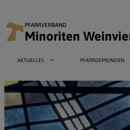
PFARRVERBAND
Minoriten Weinvie
AKTUELLES
PFARRGEMEINDEN
Newsbeiträge
Ameis
Fotogalerien
Asparn
Termine
Gnadendorf
Wochenzettel
Grafensulz
Plakate
Michelstetten
Pfarrbriefe
Wenzersdorf