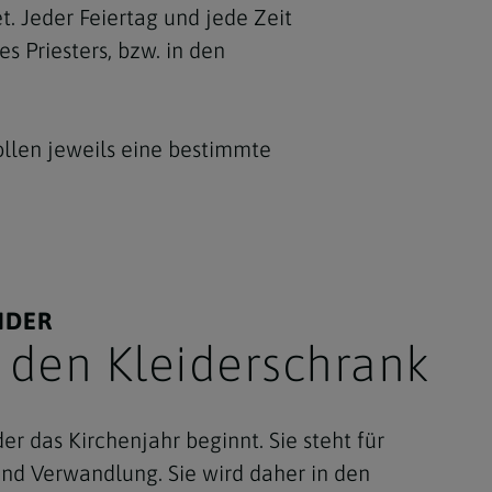
. Jeder Feiertag und jede Zeit
s Priesters, bzw. in den
ollen jeweils eine bestimmte
NDER
ische Bekleidung bezeichnet allgemein die Bekleidung, die von Priestern im Zusamm
n den Kleiderschrank
 der das Kirchenjahr beginnt. Sie steht für
nd Verwandlung. Sie wird daher in den