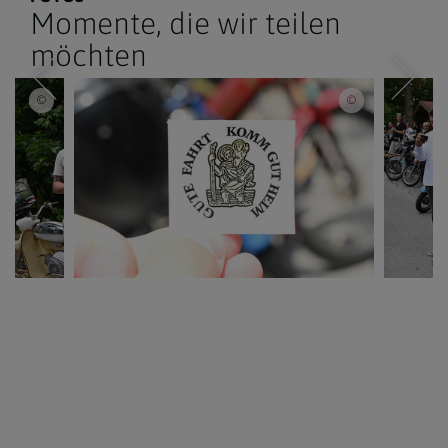
Momente, die wir teilen
möchten
© www.markus-goestl.at
© www.markus-g