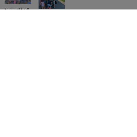
Spiel und Spaß
am Sportplatz
Spiel und Spaß
Michelstetten
am Sportplatz
Michelstetten
Erzdiözese Wien
Vikariat Nord - Unter dem Manhartsberg
Dekanat Laa-Gaubitsch
Pfarrverband Minoriten Weinviertel
zum Anfang der Seite