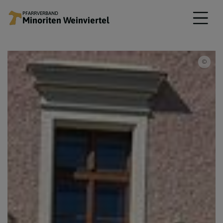
PFARRVERBAND
Minoriten Weinviertel
© Pf