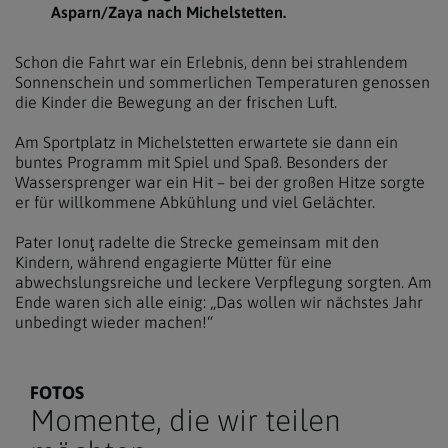
Asparn/Zaya nach Michelstetten.
Schon die Fahrt war ein Erlebnis, denn bei strahlendem
Sonnenschein und sommerlichen Temperaturen genossen
die Kinder die Bewegung an der frischen Luft.
Am Sportplatz in Michelstetten erwartete sie dann ein
buntes Programm mit Spiel und Spaß. Besonders der
Wassersprenger war ein Hit – bei der großen Hitze sorgte
er für willkommene Abkühlung und viel Gelächter.
Pater Ionuţ radelte die Strecke gemeinsam mit den
Kindern, während engagierte Mütter für eine
abwechslungsreiche und leckere Verpflegung sorgten. Am
Ende waren sich alle einig: „Das wollen wir nächstes Jahr
unbedingt wieder machen!“
FOTOS
Momente, die wir teilen