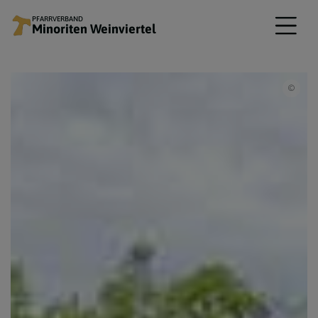
PFARRVERBAND
Minoriten Weinviertel
© Mi