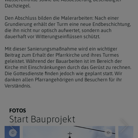
Dachziegel.
Den Abschluss bilden die Malerarbeiten: Nach einer
Grundierung erhält der Turm eine neue Endbeschichtung,
die ihn nicht nur optisch aufwertet, sondern auch
dauerhaft vor Witterungseinflüssen schützt.
Mit dieser Sanierungsmaßnahme wird ein wichtiger
Beitrag zum Erhalt der Pfarrkirche und ihres Turmes
geleistet. Während der Bauarbeiten ist im Bereich der
Kirche mit Einschränkungen durch das Gerüst zu rechnen.
Die Gottesdienste finden jedoch wie geplant statt. Wir
danken allen Pfarrangehörigen und Besuchern für ihr
Verständnis.
FOTOS
Start Bauprojekt
 2026
© www.markus-goestl.at / Gerüstaufbau - 8. Juli 2026
© www.markus-go