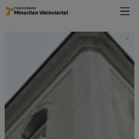
PFARRVERBAND
Minoriten Weinviertel
www.