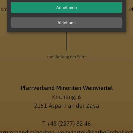
Annehmen
Nord - Unter dem Manhartsberg
Dekanat Laa-Gaubitsch
P
Ablehnen
zum Anfang der Seite
Pfarrverband Minoriten Weinviertel
Kircheng. 6
2151 Asparn an der Zaya
T
+43 (2577) 82 46
arrverband.minoriten-weinviertel@katholischekirch