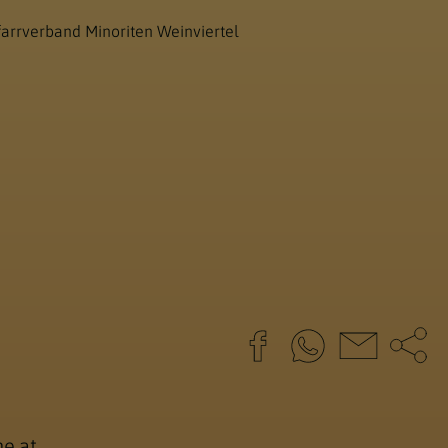
farrverband Minoriten Weinviertel
e.at