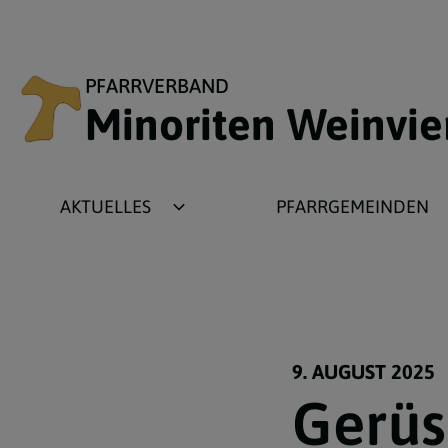
PFARRVERBAND
Minoriten Weinvie
AKTUELLES
PFARRGEMEINDEN
Newsbeiträge
Ameis
Fotogalerien
Asparn
Termine
Gnadendorf
Wochenzettel
Grafensulz
9. AUGUST 2025
Gerüs
Plakate
Michelstetten
Pfarrbriefe
Wenzersdorf