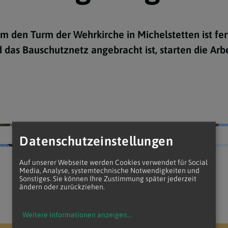
Taufe
Eucharisti
Firmung
Beichte
Ehe
Weihe
Krankensa
Männerbewegung
m den Turm der Wehrkirche in Michelstetten ist fer
Minoritenkonvent
 das Bauschutznetz angebracht ist, starten die Arb
Datenschutzeinstellungen
Auf unserer Webseite werden Cookies verwendet für Social
Media, Analyse, systemtechnische Notwendigkeiten und
Sonstiges. Sie können Ihre Zustimmung später jederzeit
ändern oder zurückziehen.
Weitere Informationen anzeigen
...