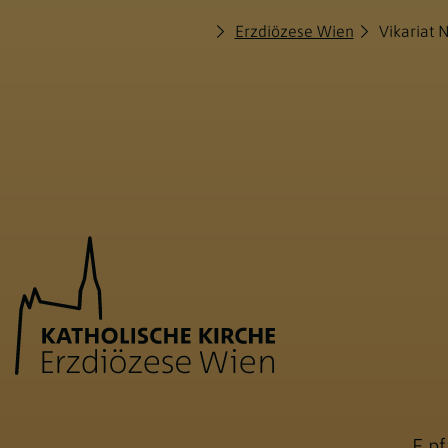
Erzdiözese Wien
Vikariat 
E
pf