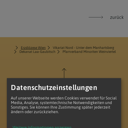
zurück
Erzdiözese Wien
Vikariat Nord - Unter dem Manhartsberg
Dekanat Laa-Gaubitsch
Pfarrverband Minoriten Weinviertel
Datenschutzeinstellungen
zum Anfang der Seite
Auf unserer Webseite werden Cookies verwendet für Social
Media, Analyse, systemtechnische Notwendigkeiten und
Sonstiges. Sie können Ihre Zustimmung später jederzeit
ändern oder zurückziehen.
Weitere Informationen anzeigen
...