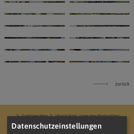
zurück
Erzdiözese Wien
Vikariat Nord - Unter dem Manhartsberg
Dekanat Laa-Gaubitsch
Pfarrverband Minoriten Weinviertel
Datenschutzeinstellungen