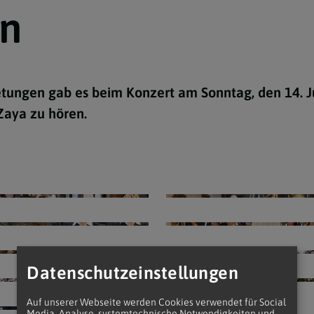
n
Taufe
Eucharisti
Firmung
Beichte
Ehe
Weihe
Krankensa
Männerbewegung
Minoritenkonvent
tungen gab es beim Konzert am Sonntag, den 14. Ju
Zaya zu hören.
Datenschutzeinstellungen
Auf unserer Webseite werden Cookies verwendet für Social
Media, Analyse, systemtechnische Notwendigkeiten und