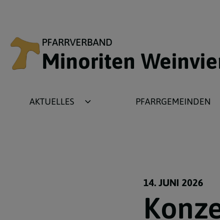
PFARRVERBAND
Minoriten Weinvie
AKTUELLES
PFARRGEMEINDEN
Newsbeiträge
Ameis
Fotogalerien
Asparn
Termine
Gnadendorf
Wochenzettel
Grafensulz
14. JUNI 2026
Konze
Plakate
Michelstetten
Pfarrbriefe
Wenzersdorf