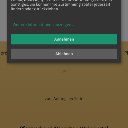
Sonstiges. Sie können Ihre Zustimmung später jederzeit
ändern oder zurückziehen.
Weitere Informationen anzeigen
...
Annehmen
Nord - Unter dem Manhartsberg
Dekanat Laa-Gaubitsch
P
Ablehnen
zum Anfang der Seite