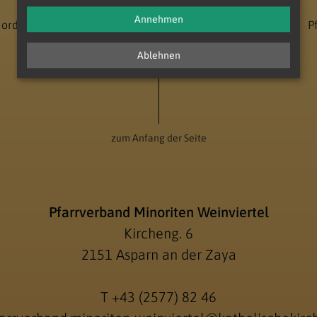
Annehmen
Nord - Unter dem Manhartsberg
Dekanat Laa-Gaubitsch
P
Ablehnen
zum Anfang der Seite
Pfarrverband Minoriten Weinviertel
Kircheng. 6
2151 Asparn an der Zaya
T
+43 (2577) 82 46