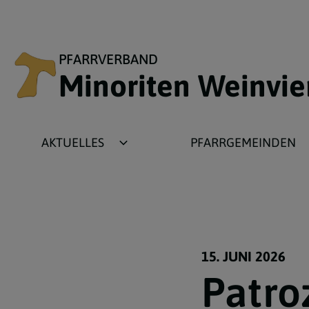
PFARRVERBAND
Minoriten Weinvie
AKTUELLES
PFARRGEMEINDEN
Newsbeiträge
Ameis
Fotogalerien
Asparn
Termine
Gnadendorf
Wochenzettel
Grafensulz
15. JUNI 2026
Patro
Plakate
Michelstetten
Pfarrbriefe
Wenzersdorf