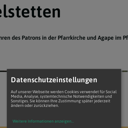
lstetten
Taufe
Eucharisti
Firmung
Beichte
Ehe
Weihe
Krankensa
Männerbewegung
Minoritenkonvent
hren des Patrons in der Pfarrkirche und Agape im P
Datenschutzeinstellungen
Auf unserer Webseite werden Cookies verwendet für Social
Media, Analyse, systemtechnische Notwendigkeiten und
Sonstiges. Sie können Ihre Zustimmung später jederzeit
ändern oder zurückziehen.
Weitere Informationen anzeigen
...