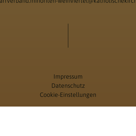
arrverband.minoriten-weinviertel@katholischekirch
Impressum
Datenschutz
Cookie-Einstellungen
Anmelden