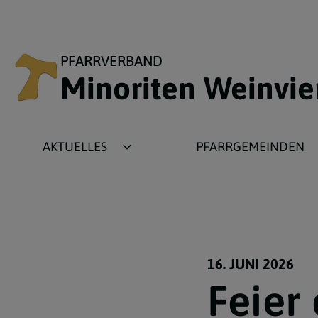
PFARRVERBAND
Minoriten Weinvie
AKTUELLES
PFARRGEMEINDEN
Newsbeiträge
Ameis
Fotogalerien
Asparn
Termine
Gnadendorf
Wochenzettel
Grafensulz
16. JUNI 2026
Feier 
Plakate
Michelstetten
Pfarrbriefe
Wenzersdorf