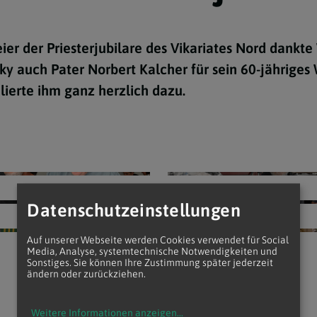
Taufe
Eucharisti
Firmung
Beichte
Ehe
Weihe
Krankensa
Männerbewegung
er der Priesterjubilare des Vikariates Nord dankte
Minoritenkonvent
y auch Pater Norbert Kalcher für sein 60-jähriges 
ulierte ihm ganz herzlich dazu.
Datenschutzeinstellungen
Auf unserer Webseite werden Cookies verwendet für Social
Media, Analyse, systemtechnische Notwendigkeiten und
Sonstiges. Sie können Ihre Zustimmung später jederzeit
ändern oder zurückziehen.
Weitere Informationen anzeigen
...