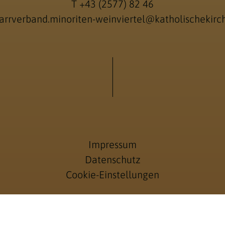
T
+43 (2577) 82 46
arrverband.minoriten-weinviertel@katholischekirch
Impressum
Datenschutz
Cookie-Einstellungen
Anmelden