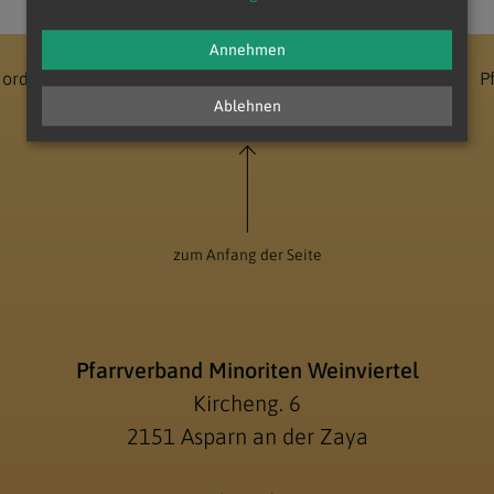
Annehmen
Nord - Unter dem Manhartsberg
Dekanat Laa-Gaubitsch
P
Ablehnen
zum Anfang der Seite
Pfarrverband Minoriten Weinviertel
Kircheng. 6
2151 Asparn an der Zaya