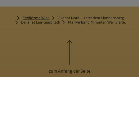
Erzdiözese Wien
Vikariat Nord - Unter dem Manhartsberg
Dekanat Laa-Gaubitsch
Pfarrverband Minoriten Weinviertel
zum Anfang der Seite