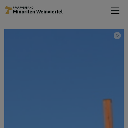
PFARRVERBAND
Minoriten Weinviertel
Pilg