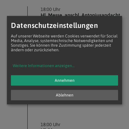
18:00 Uhr
Hl. Messe, anschl. Antoniusandacht
Kirche Asparn/Zaya
Datenschutzeinstellungen
Kirchengasse 6
2151 Asparn/Zaya
Auf unserer Webseite werden Cookies verwendet für Social
Media, Analyse, systemtechnische Notwendigkeiten und
Sonstiges. Sie können Ihre Zustimmung später jederzeit
ändern oder zurückziehen.
12.
August 2026
Weitere Informationen anzeigen
...
17:30 Uhr
Annehmen
Rosenkranzgebet
Kapelle Zwentendorf
Zwentendorf 77a
Ablehnen
2152 Zwentendorf
18:00 Uhr