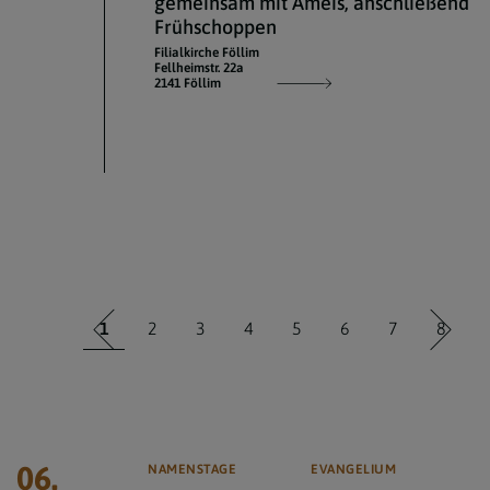
gemeinsam mit Ameis, anschließend
Frühschoppen
Filialkirche Föllim
Fellheimstr. 22a
2141 Föllim
1
2
3
4
5
6
7
8
06.
NAMENSTAGE
EVANGELIUM