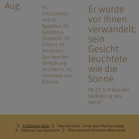
Aug.
Er wurde
Hl.
Felicissimus
vor ihnen
und hl.
Agapitus
Hl.
verwandelt;
Gezelinus
sein
(Gozelin)
Hl.
Gilbert
Hl.
Gesicht
Hermann
leuchtete
Das Fest der
Verklärung
wie die
des Herrn
Hl.
Hermann von
Sonne
Scheda
Mt 17, 1–9 Fest der
Verklärung des
Herrn
Erzdiözese Wien
Vikariat Nord - Unter dem Manhartsberg
Dekanat Laa-Gaubitsch
Pfarrverband Minoriten Weinviertel