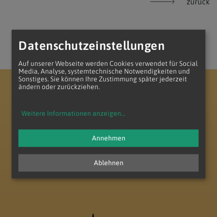
zurück
Datenschutzeinstellungen
Auf unserer Webseite werden Cookies verwendet für Social
Media, Analyse, systemtechnische Notwendigkeiten und
Sonstiges. Sie können Ihre Zustimmung später jederzeit
ändern oder zurückziehen.
Erzdiözese Wien
Vikariat Nord - Unter dem Manhartsberg
Dekanat Laa-Gaubitsch
Pfarrverband Minoriten Weinviertel
Weitere Informationen anzeigen
...
Annehmen
Ablehnen
zum Anfang der Seite