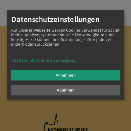
Datenschutzeinstellungen
Auf unserer Webseite werden Cookies verwendet für Social
Media, Analyse, systemtechnische Notwendigkeiten und
Erzdiözese Wien
Vikariat Nord - Unter dem Manhartsberg
Sonstiges. Sie können Ihre Zustimmung später jederzeit
Dekanat Laa-Gaubitsch
Pfarrverband Minoriten Weinviertel
ändern oder zurückziehen.
Weitere Informationen anzeigen
...
Annehmen
zum Anfang der Seite
Ablehnen