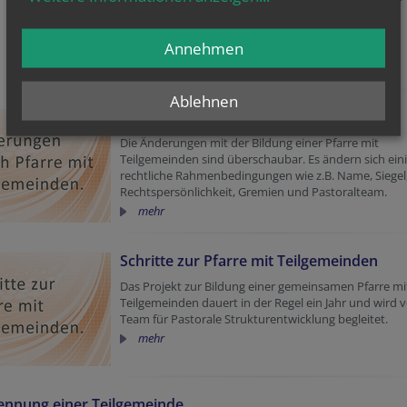
Männer in den Teilgemeinden.
Großer finanzieller Gestaltungsspielraum und
Solidarität.
Annehmen
mehr
Ablehnen
Was ändert sich?
Die Änderungen mit der Bildung einer Pfarre mit
Teilgemeinden sind überschaubar. Es ändern sich ein
rechtliche Rahmenbedingungen wie z.B. Name, Siegel
Rechtspersönlichkeit, Gremien und Pastoralteam.
mehr
Schritte zur Pfarre mit Teilgemeinden
Das Projekt zur Bildung einer gemeinsamen Pfarre mi
Teilgemeinden dauert in der Regel ein Jahr und wird
Team für Pastorale Strukturentwicklung begleitet.
mehr
ennung einer Teilgemeinde