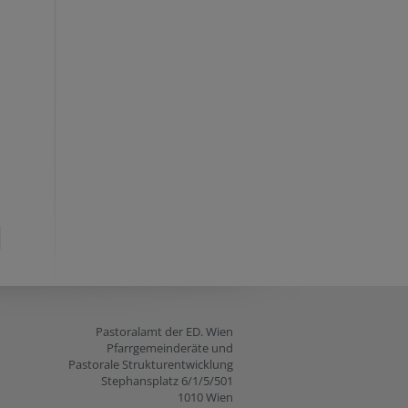
Pastoralamt der ED. Wien
Pfarrgemeinderäte und
Pastorale Strukturentwicklung
Stephansplatz 6/1/5/501
1010 Wien