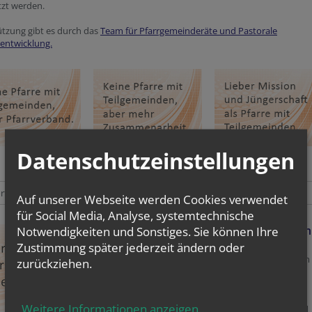
zt werden.
ützung gibt es durch das
Team für Pfarrgemeinderäte und Pastorale
entwicklung.
Datenschutzeinstellungen
tlaut des Hirtenbriefs zum Thema Pfarre mit Teilgemeinden (=Pfarre Neu)
Auf unserer Webseite werden Cookies verwendet
für Social Media, Analyse, systemtechnische
Mehrwert einer Pfarre mit Teilgemeinden
Notwendigkeiten und Sonstiges. Sie können Ihre
Zustimmung später jederzeit ändern oder
Mehrere Teilgemeinden stemmen gemeinsam 
zurückziehen.
Aufgabe als Pfarre.
Wegfall der Pfarrgrenzen.
Freiraum für Mission und Jüngerschaft.
Weitere Informationen anzeigen
...
Mehr Verantwortung für getaufte Frauen und