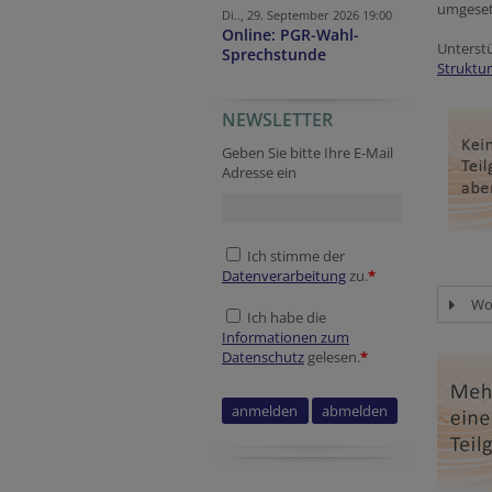
umgeset
Di.., 29. September 2026 19:00
Online: PGR-Wahl-
Unterst
Sprechstunde
Struktur
NEWSLETTER
Company website
Company website
Security token
Verification code
Secondary phone
Session ID
Reference
Geben Sie bitte Ihre E-Mail
Adresse ein
Ich stimme der
Datenverarbeitung
zu.
*
Wor
Ich habe die
Informationen zum
Datenschutz
gelesen.
*
Homepage
Security token
Website
URL
Session ID