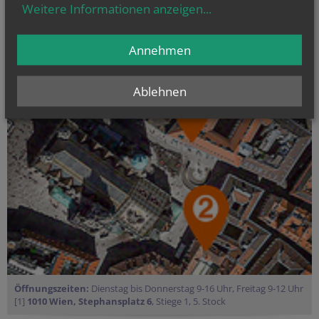
Kirche im Dialog
Weitere Informationen anzeigen
...
PfarrCaritas und Nächstenhilfe
Kirchenmusik
Annehmen
Ablehnen
Öffnungszeiten:
Dienstag bis Donnerstag 9-16 Uhr, Freitag 9-12 Uhr
[1]
1010 Wien, Stephansplatz 6
, Stiege 1, 5. Stock