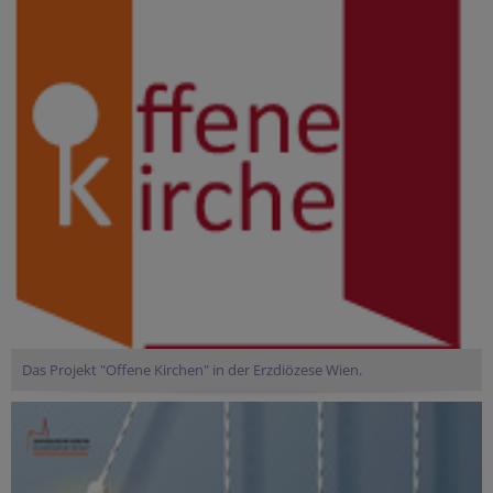
Das Projekt "Offene Kirchen" in der Erzdiözese Wien.