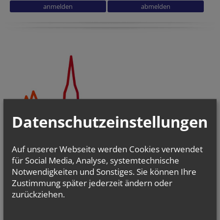
Secondary phone
URL
Datenschutzeinstellungen
Auf unserer Webseite werden Cookies verwendet
für Social Media, Analyse, systemtechnische
Notwendigkeiten und Sonstiges. Sie können Ihre
Zustimmung später jederzeit ändern oder
Pfarrgemeinderäte & Pastorale Strukturentwicklung
zurückziehen.
Christsein.Christwerden
Bibel
-
Liturgie - Kirchenraum