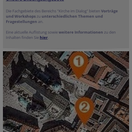
Die Fachgebiete des Bereichs "Kirche im Dialog" bieten
Vorträge
und Workshops
zu
unterschiedlichen Themen und
Fragestellungen
an.
Eine aktuelle Auflistung sowie
weitere Informationen
zu den
Inhalten finden Sie
hier
.