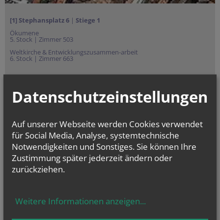
[1] Stephansplatz
6
|
Stiege 1
Ökumene
5. Stock | Zimmer 503
Weltkirche & Entwicklungszusammen-arbeit
6. Stock | Zimmer 663
[2] Stephansplatz 4
|
Stiege 7
Interreligiöser und Interkultureller Dialog
Datenschutzeinstellungen
1. Stock
Weltanschauungs- und Sektenfragen
1. Stock
Auf unserer Webseite werden Cookies verwendet
für Social Media, Analyse, systemtechnische
Notwendigkeiten und Sonstiges. Sie können Ihre
NEWSLETTER
Zustimmung später jederzeit ändern oder
Geben Sie bitte Ihre E-Mail Adresse ein
zurückziehen.
Weitere Informationen anzeigen
...
Ich stimme der
Datenverarbeitung
zu.
*