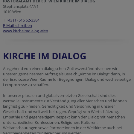
PASTORALAMT DER ED. WIEN KIRCHE IM DIALOG
Stephansplatz 4/7/1
1010 Wien
T
+43 (1) 515 52-3384
E-Mail schreiben
www.kircheimdialog.wien
KIRCHE IM DIALOG
Ausgehend von einem dialogischen Gottesverständnis sehen wir
unseren gemeinsamen Auftrag als Bereich „Kirche im Dialog“ darin, in
der Erzdiözese Wien Räume für Begegnungen, Dialog und wechselseitige
Lernprozesse zu schaffen.
In unserer pluralen und global vernetzten Gesellschaft sind dies
wertvolle Instrumente zur Verständigung aller Menschen und können
langfristig zu Frieden, Gerechtigkeit und Versöhnung in unserer
Gesellschaft und weltweit beitragen. Geprägt von Wertschätzung,
Empathie und gegenseitigem Respekt kann der Dialog mit Menschen
unterschiedlicher Konfessionen, Religionen, Kulturen,
Weltanschauungen sowie Partner*innen in der Weltkirche auch bei
Verschiedenheiten zur Bereicherung werden.