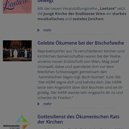
bewegt
Mit der neuen Veranstaltungsreihe
„Laetare“
setzt
die
Junge Kirche der Erzdiözese Wien
ein
starkes
musikalisches
und
soziales Zeichen:
mehr
Gelebte Ökumene bei der Bischofweihe
Repräsentanten aus 16 verschiedenen Kirchen und
kirchlichen Gemeinschaften waren bei der Weihe
unseres neuen Erzbischofs von Wien, Mag. Josef
Grünwidl, dabei und spendeten ihm vor dem
feierlichen Schlusssegen gemeinsam den
Aaronitischen Segen (vgl. Buch Numeri 6,24–26):
"
Der
HERR
segne dich und behüte dich.
Der
HERR
lasse sein Angesicht über dich leuchten und sei dir
gnädig.
Der
HERR
wende sein Angesicht dir zu und
schenke dir Frieden.
"
mehr
Gottesdienst des Ökumenischen Rats
der Kirchen