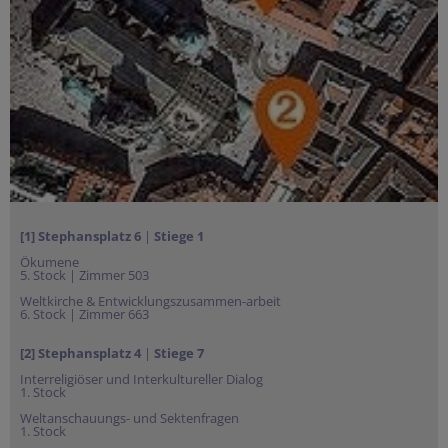
[1] Stephansplatz
6
|
Stiege 1
Ökumene
5. Stock | Zimmer 503
Weltkirche & Entwicklungszusammen-arbeit
6. Stock | Zimmer 663
[2] Stephansplatz 4
|
Stiege 7
Interreligiöser und Interkultureller Dialog
1. Stock
Weltanschauungs- und Sektenfragen
1. Stock