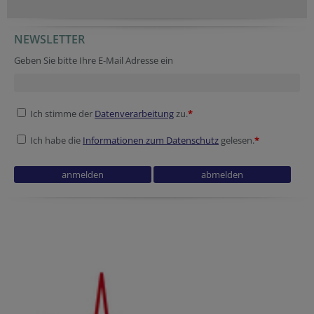
NEWSLETTER
Fax
Secondary phone
Company website
Geben Sie bitte Ihre E-Mail Adresse ein
Ich stimme der
Datenverarbeitung
zu.
*
Ich habe die
Informationen zum Datenschutz
gelesen.
*
Company website
Website
Homepage
Verification code
Website