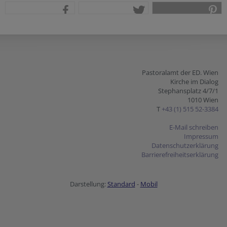
teilen
tweet
pin it
Pastoralamt der ED. Wien
Kirche im Dialog
Stephansplatz 4/7/1
1010 Wien
T
+43 (1) 515 52-3384
E-Mail schreiben
Impressum
Datenschutzerklärung
Barrierefreiheitserklärung
Darstellung:
Standard
-
Mobil