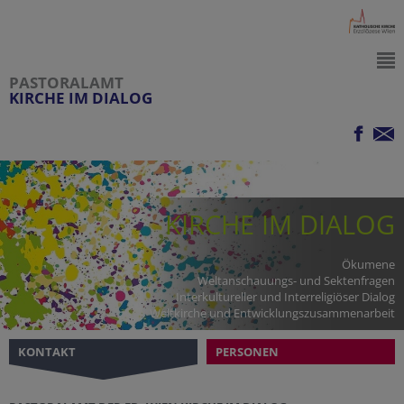
PASTORALAMT
KIRCHE IM DIALOG
KIRCHE IM DIALOG
Ökumene
Weltanschauungs- und Sektenfragen
Interkultureller und Interreligiöser Dialog
Weltkirche und Entwicklungszusammenarbeit
KONTAKT
PERSONEN