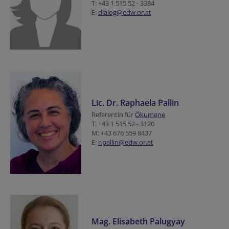
T: +43 1 515 52 - 3384
E:
dialog@edw.or.at
Lic. Dr. Raphaela Pallin
Referentin für
Ökumene
T: +43 1 515 52 - 3120
M: +43 676 559 8437
E:
r.pallin@edw.or.at
Mag. Elisabeth Palugyay