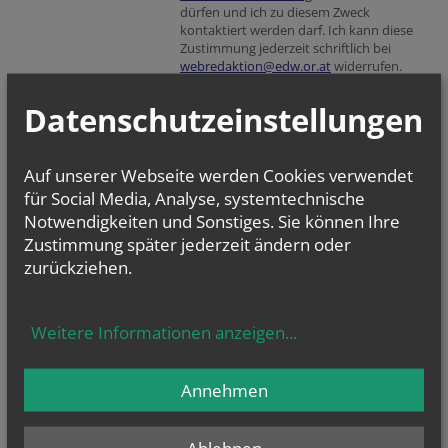
dürfen und ich zu diesem Zweck
kontaktiert werden darf. Ich kann diese
Zustimmung jederzeit schriftlich bei
webredaktion@edw.or.at
widerrufen.
Ich habe die
Information zum Datenschutz
Datenschutzeinstellungen
gelesen.
Fax
Verification code
Reference
Tracking ID
Reference
Auf unserer Webseite werden Cookies verwendet
für Social Media, Analyse, systemtechnische
Verification code
Secondary phone
Notwendigkeiten und Sonstiges. Sie können Ihre
mehr
Zustimmung später jederzeit ändern oder
zurückziehen.
Weitere Informationen anzeigen
...
Annehmen
Ablehnen