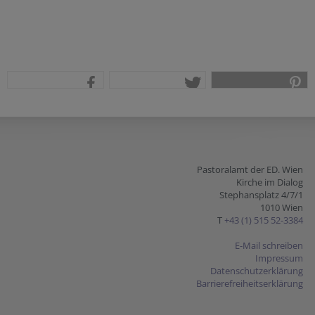
teilen
tweet
pin it
Pastoralamt der ED. Wien
Kirche im Dialog
Stephansplatz 4/7/1
1010 Wien
T
+43 (1) 515 52-3384
E-Mail schreiben
Impressum
Datenschutzerklärung
Barrierefreiheitserklärung