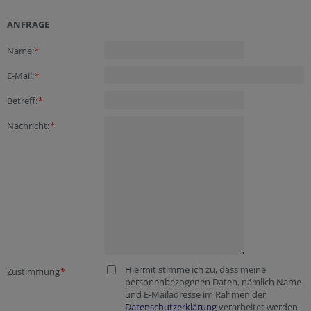
ANFRAGE
Fax
Fax
Security token
Name:
*
E-Mail:
*
Betreff:
*
Nachricht:
*
Hiermit stimme ich zu, dass meine
Zustimmung
*
personenbezogenen Daten, nämlich Name
und E-Mailadresse im Rahmen der
Datenschutzerklärung
verarbeitet werden