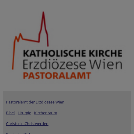
Pastoralamt der Erzdiözese Wien
Bibel
-
Liturgie
-
Kirchenraum
Christsein.Christwerden