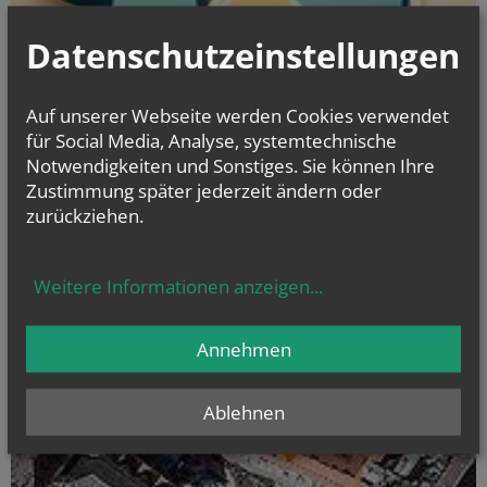
Datenschutzeinstellungen
Auf unserer Webseite werden Cookies verwendet
für Social Media, Analyse, systemtechnische
Notwendigkeiten und Sonstiges. Sie können Ihre
Unsere Bildungsangebote
Zustimmung später jederzeit ändern oder
Die Fachgebiete des Bereichs "Kirche im Dialog" bieten
Vorträge
zurückziehen.
und Workshops
zu
unterschiedlichen Themen und
Fragestellungen
an.
Weitere Informationen anzeigen
...
Eine aktuelle Auflistung sowie
weitere Informationen
zu den
Inhalten finden Sie
hier
.
Annehmen
Ablehnen