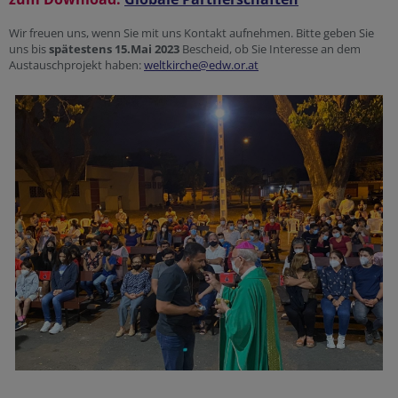
Wir freuen uns, wenn Sie mit uns Kontakt aufnehmen. Bitte geben Sie
uns bis
spätestens 15.Mai 2023
Bescheid, ob Sie Interesse an dem
Austauschprojekt haben:
weltkirche@edw.or.at