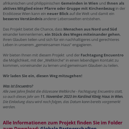
afrikanischen und philippinischen
Gemeinden in Wien
und
Ihnen als
aktives Mitglied einer Pfarre oder Gruppe mit Kirchenbezug
in der
Erzdiözese Wien kann ein
neuer Blick
auf die Welt und damit ein
besseres Verständnis
anderer Lebenswelten entstehen.
Das Projekt bietet die Chance, dass
Menschen aus Nord und Süd
einander kennenlernen,
ein Stück des Weges miteinander gehen
,
ihren Glauben teilen und sich für ein nachhaltigeres und gerechteres
Leben in unserem „gemeinsamen Haus“ engagieren.
Wir bieten Ihnen mit diesem Projekt und der
Fachtagung Encuentro
die Möglichkeit, mit der „Weltkirche“ in einen lebendigen Kontakt zu
kommen, voneinander zu lernen und gemeinsam Glauben zu teilen.
Wir laden Sie ein, diesen Weg mitzugehen!
Was ist Encuentro?
Alle zwei Jahre findet die diözesane Weltkirche - Fachtagung Encuentro statt,
so auch dieses Jahr am
11. November 2023 im Kardinal König Haus in Wien.
Die Einladung dazu wird noch folgen, das Datum kann bereits vorgemerkt
werden.
Alle Informationen zum Projekt finden Sie im Folder
zum Download:
Globale Partnerschaften