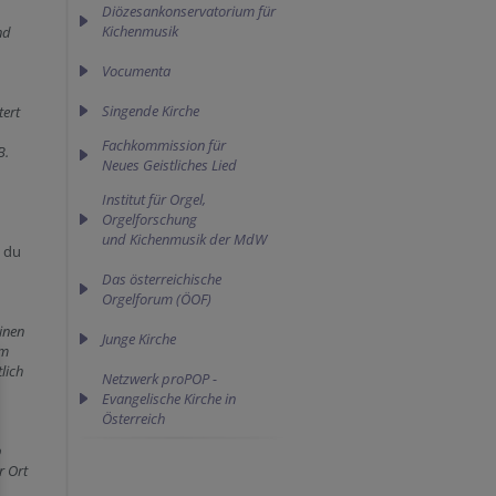
Diözesankonservatorium für
Kichenmusik
nd
Vocumenta
Singende Kirche
tert
Fachkommission für 

B.
Neues Geistliches Lied
Institut für Orgel,
Orgelforschung
und Kichenmusik der MdW
t du
Das österreichische
Orgelforum (ÖOF)
inen
Junge Kirche
em
lich
Netzwerk proPOP -
Evangelische Kirche in
Österreich
b
r Ort