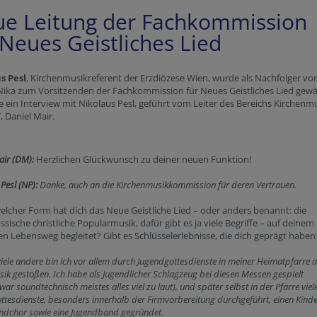
e Leitung der Fachkommission
 Neues Geistliches Lied
s Pesl
, Kirchenmusikreferent der Erzdiözese Wien, wurde als Nachfolger vo
ika zum Vorsitzenden der Fachkommission für Neues Geistliches Lied gewä
e ein Interview mit Nikolaus Pesl, geführt vom Leiter des Bereichs Kirchenm
 Daniel Mair.
air (DM):
Herzlichen Glückwunsch zu deiner neuen Funktion!
 Pesl (NP):
Danke, auch an die Kirchenmusikkommission für deren Vertrauen.
welcher Form hat dich das Neue Geistliche Lied – oder anders benannt: die
ssische christliche Popularmusik, dafür gibt es ja viele Begriffe – auf deinem
en Lebensweg begleitet? Gibt es Schlüsselerlebnisse, die dich geprägt haben
iele andere bin ich vor allem durch Jugendgottesdienste in meiner Heimatpfarre a
sik gestoßen. Ich habe als Jugendlicher Schlagzeug bei diesen Messen gespielt
ar soundtechnisch meistes alles viel zu laut), und später selbst in der Pfarre viel
ttesdienste, besonders innerhalb der Firmvorbereitung durchgeführt, einen Kinde
ndchor sowie eine Jugendband gegründet.