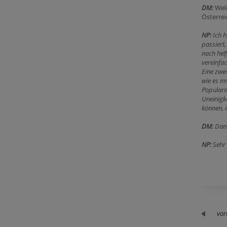
DM:
Wel
Österre
NP:
Ich 
passiert
nach hel
vereinfac
Eine zwei
wie es im
Popularm
Uneinigke
können, 
DM:
Dank
NP:
Sehr 
vor