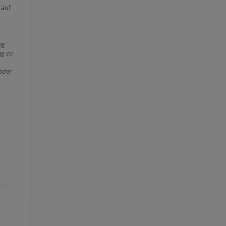
 auf
ng
ng zu
 oder