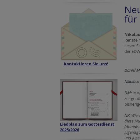
Neu
für
Nikolau
Renate N
Lesen Si
der EDW,
Kontaktieren Sie uns!
Daniel M
Nikolaus
DM:
In 
zeitgenö
bisherig
NP:
Wie v
diese Mu
Liedplan zum Gottesdienst
(damals w
2025/2026
Jugendgo
und Juge