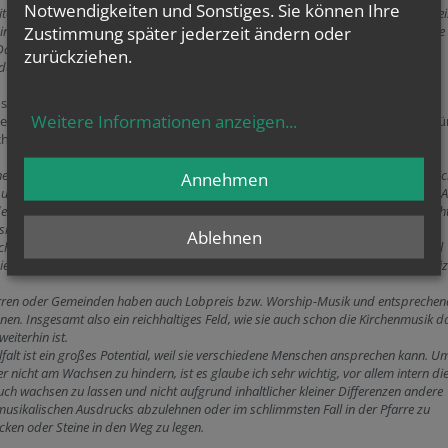
Notwendigkeiten und Sonstiges. Sie können Ihre
te auch sehr breit werden. In einer Firmgruppe meiner Heimatpfarre beispielswei
Zustimmung später jederzeit ändern oder
h in einem Jahrgang die Instrumente Alt-Saxophon, Querflöte, Tenorhorn, Trompete
 Das zu zeitgemäßem, die Jugendlichen ansprechenden NGL zu formieren ist eine
zurückziehen.
e Herausforderung, und solche gibt es sicher in einigen Pfarren auch.
stellt sich die Situation in ganz Österreich dar? Welche Strömungen Neuer
Weitere Informationen anzeigen
...
her Musik gibt es, welche sind besonders lebendig? Wo siehst du Potential fü
chsende Kirche?
nen Diözesen, deren Konservatorien einen NGL-Zweig führen, ist dieser Stil natürli
Annehmen
 und darunter wird auch eine bestimmte Form von geistlicher Musik verstanden. 
den Jugend-Stellen der Diözesen wird Popularmusik mit geistlichem Inhalt gemacht
sind die Strömungen fast so vielfältig, wie die Gruppierungen, die sie musizieren.
Ablehnen
haften wie Loretto oder die Gemeinschaft Emmanuel haben dabei auch sehr viel
Liedgut geschaffen, das wiederum in die Gemeinden kommt und dort weiter musiz
arren oder Gemeinden haben auch Lobpreis bzw. Worship-Musik und entsprechen
nen. Insgesamt also ein reichhaltiges Feld, wie sie auch schon die Kirchenmusik d
eiterhin ist.
lfalt ist ein großes Potential, weil sie verschiedene Menschen ansprechen kann. U
er nicht am Wachsen zu hindern, ist es glaube ich sehr wichtig, vor allem intern di
auch wachsen zu lassen und nicht aufgrund inhaltlicher kleiner Differenzen andere
usikalischen Ausdrucks abzulehnen oder im schlimmsten Fall in der Pfarre zu
cken oder Steine in den Weg zu legen.