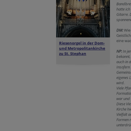
Bandbrei
hatte ic
Gitarre.
spannend
DM:
Wie 
Geistlic
eine wa
Riesenorgel in der
Dom-
und Metropolitankirche
NP:
In je
zu St. Stephan
bekannt,
auch in 
Insofern 
Gemeinsc
eigenes 
wird.
Viele Pf
Formatio
war und w
Diese Vie
Kirche hi
Vielfalt 
Formen m
unterdrü