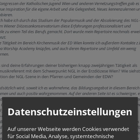
Kongressen der Katholischen Jugend Wien und anderen Vernetzungstreffen gab es
ue Inspiration für die eigene Arbeit und die Gelegenheit, Neues kennenzulernen u
bieren.
ich habe ich durch das Studium der Popularmusik und der Absolvierung des NGL-
m Wiener Diözesankonservatorium diese Erfahrungen professionalisiert und
eile zu einem Teil des Berufs gemacht. Dort wurde mein Repertoire nochmals erwei
nzt.
e Tätigkeit im Bereich Kirchenmusik der ED Wien konnte ich außerdem Kontakte z.
na Worship Academy knüpfen, und auch deren Repertoire und Umfeld ein wenig
ernen.
 sind deine Erfahrungen deiner bisherigen knapp zweijährigen Tätigkeit als
musikreferent mit dem Schwerpunkt NGL in der Erzdiözese Wien? Wie siehs
uation der NGL-Szene in den Pfarren und Gemeinden der EDW?
dsätzlich wird, soweit ich es wahrnehme, das Bildungsangebot in diesem Bereich
en und auch positiv wahrgenommen. Auf der anderen Seite ist es schwieriger, e
dieses Stilbereichs zu finden wie zum Beispiel einen Kantorenkurs, der bis zu ein
Grad ein standardisiertes Format ist. So etwas gibt es für den NGL-Bereich eigent
Datenschutzeinstellungen
eil jede Band und jedes NGL-Ensemble sehr individuell ist. Manche haben eine
n-Gruppe“, andere singen NGL im Kirchenchor und in vielen Pfarren gibt es eine
)Band. Vom Standpunkt einer Servicestelle für Kirchenmusiker*innen haben wir es
 diesen genannten Gruppen mit ganz verschiedenen Arbeitsweisen zu tun. Deshal
Auf unserer Webseite werden Cookies verwendet
auch ein hohes Maß an Selbstständigkeit innerhalb dieser Formationen, da man vo
für Social Media, Analyse, systemtechnische
n mit den vorhandenen Ressourcen etwas auf die Beine stellen kann. Da kann die