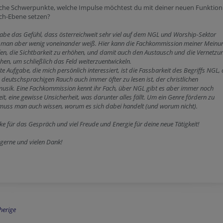
che Schwerpunkte, welche Impulse möchtest du mit deiner neuen Funktion
ich-Ebene setzen?
habe das Gefühl, dass österreichweit sehr viel auf dem NGL und Worship-Sektor
, man aber wenig voneinander weiß. Hier kann die Fachkommission meiner Meinu
fen, die Sichtbarkeit zu erhöhen, und damit auch den Austausch und die Vernetzu
hen, um schließlich das Feld weiterzuentwickeln.
te Aufgabe, die mich persönlich interessiert, ist die Fassbarkeit des Begriffs NGL,
 deutschsprachigen Rauch auch immer öfter zu lesen ist, der christlichen
usik. Eine Fachkommission kennt ihr Fach, über NGL gibt es aber immer noch
it, eine gewisse Unsicherheit, was darunter alles fällt. Um ein Genre fördern zu
muss man auch wissen, worum es sich dabei handelt (und worum nicht).
e für das Gespräch und viel Freude und Energie für deine neue Tätigkeit!
gerne und vielen Dank!
herige