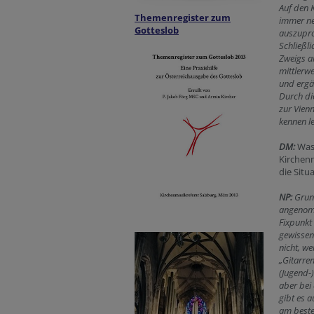
Auf den 
Themenregister zum
immer ne
Gotteslob
auszupro
Schließl
Zweigs a
mittlerw
und ergä
Durch di
zur Vien
kennen l
DM:
Was
Kirchen
die Sit
NP:
Grun
angenomm
Fixpunkt 
gewissen 
nicht, w
„Gitarre
(Jugend-
aber bei
gibt es 
am beste