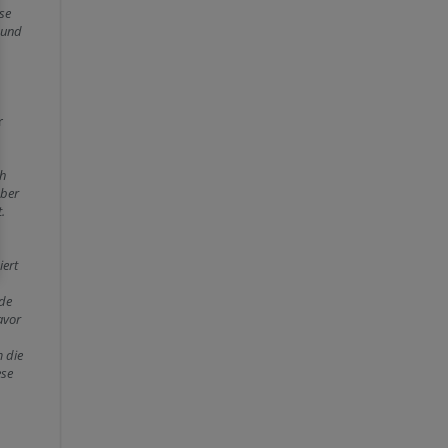
se
 und
r
ch
Aber
.
iert
de
avor
m die
ese