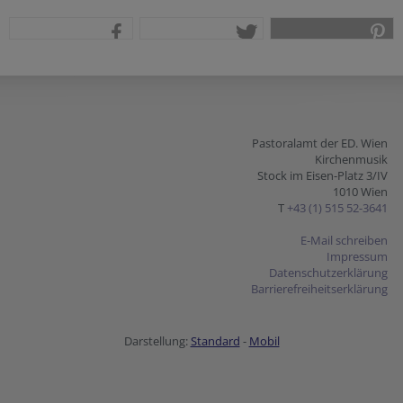
teilen
tweet
pin it
Pastoralamt der ED. Wien
Kirchenmusik
Stock im Eisen-Platz 3/IV
1010 Wien
T
+43 (1) 515 52-3641
E-Mail schreiben
Impressum
Datenschutzerklärung
Barrierefreiheitserklärung
Darstellung:
Standard
-
Mobil