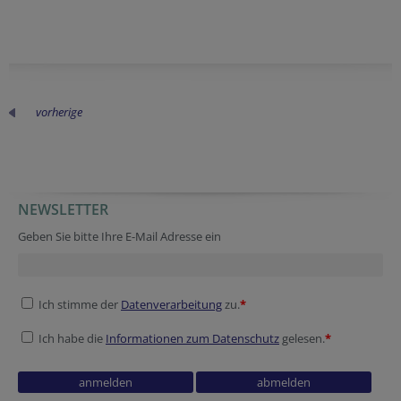
vorherige
NEWSLETTER
Verification code
Homepage
Company website
Geben Sie bitte Ihre E-Mail Adresse ein
Ich stimme der
Datenverarbeitung
zu.
*
Ich habe die
Informationen zum Datenschutz
gelesen.
*