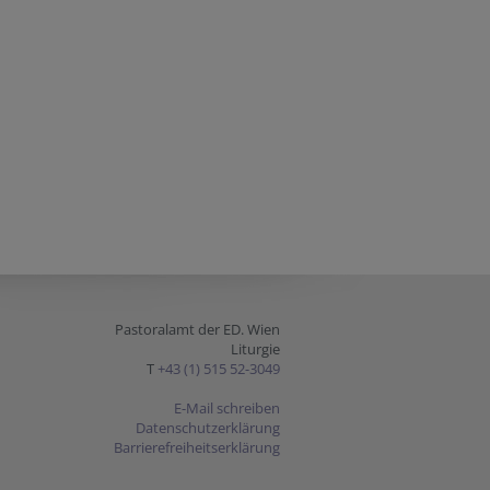
Pastoralamt der ED. Wien
Liturgie
T
+43 (1) 515 52-3049
E-Mail schreiben
Datenschutzerklärung
Barrierefreiheitserklärung