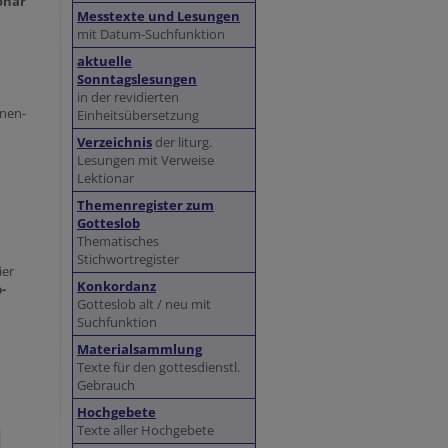
onar
Messtexte und Lesungen
mit Datum-Suchfunktion
aktuelle
Sonntagslesungen
in der revidierten
nnen-
Einheitsübersetzung
Verzeichnis
der liturg.
Lesungen mit Verweise
Lektionar
Themenregister zum
Gotteslob
Thematisches
Stichwortregister
ier
Konkordanz
-
Gotteslob alt / neu mit
Suchfunktion
Materialsammlung
Texte für den gottesdienstl.
Gebrauch
Hochgebete
Texte aller Hochgebete