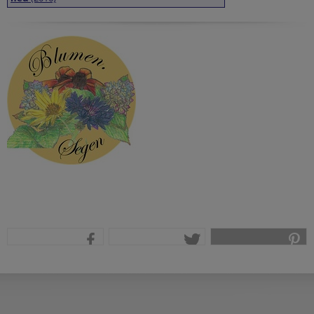
teilen
tweet
pin it