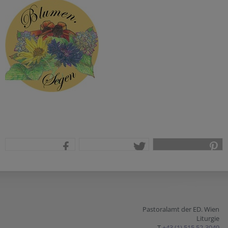
teilen
tweet
pin it
Pastoralamt der ED. Wien
Liturgie
T
+43 (1) 515 52-3049