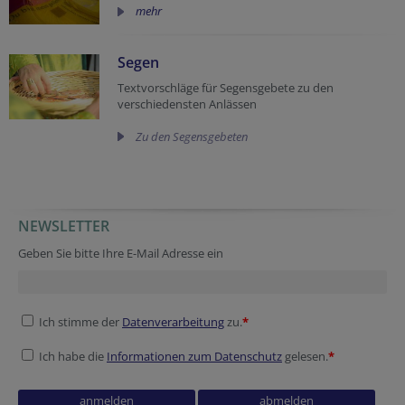
mehr
Segen
Textvorschläge für Segensgebete zu den
verschiedensten Anlässen
Zu den Segensgebeten
NEWSLETTER
URL
URL
Homepage
URL
Tracking ID
Verification code
Homepage
Geben Sie bitte Ihre E-Mail Adresse ein
Ich stimme der
Datenverarbeitung
zu.
*
Ich habe die
Informationen zum Datenschutz
gelesen.
*