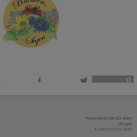
teilen
tweet
pin it
Pastoralamt der ED. Wien
Liturgie
T
+43 (1) 515 52-3049