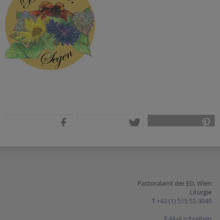
teilen
tweet
pin it
Pastoralamt der ED. Wien
Liturgie
T
+43 (1) 515 52-3049
E-Mail schreiben