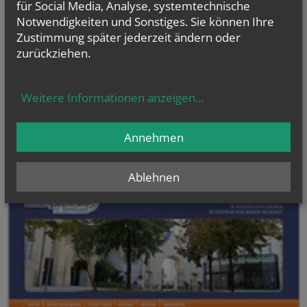
für Social Media, Analyse, systemtechnische
Fr.., 06. November 2026 18:00
Lektor:innenkurs
Notwendigkeiten und Sonstiges. Sie können Ihre
Zustimmung später jederzeit ändern oder
Sa.., 07. November 2026 09:00
zurückziehen.
Lektor:innenkurs
NAMENSTAGE
Weitere Informationen anzeigen
...
Hl. Teresia Benedicta vom Kreuz (Edith Stein), Hl. Hathumar,
Hl. Romanus von Rom
Annehmen
Ablehnen