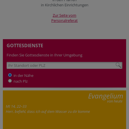
in Kirchlichen Einrichtungen
Zur Seite vom
Personalreferat
GOTTESDIENSTE
Finden Sie Gottesdienste in Ihrer Umgebung
in der Nähe
nach Plz
Evangelium
von heute
Mt 14, 22–33
Herr, befiehl, dass ich auf dem Wasser zu dir komme