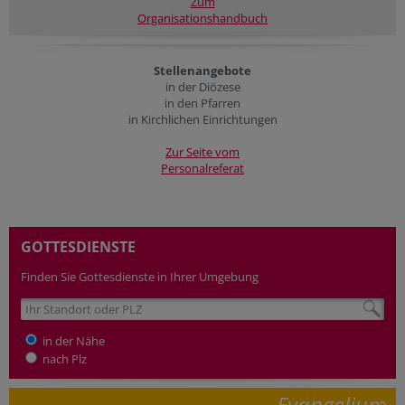
Zum
Organisationshandbuch
Stellenangebote
in der Diözese
in den Pfarren
in Kirchlichen Einrichtungen
Zur Seite vom
Personalreferat
GOTTESDIENSTE
Finden Sie Gottesdienste in Ihrer Umgebung
in der Nähe
nach Plz
Evangelium