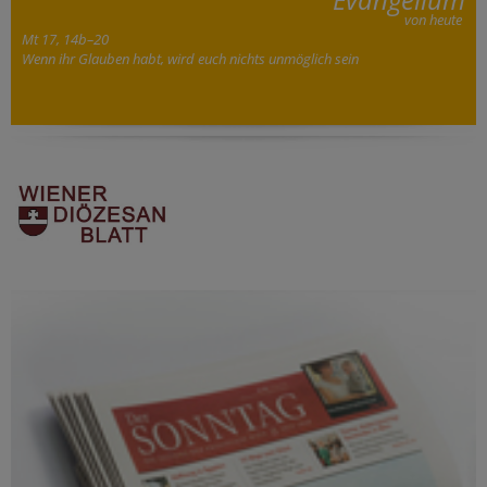
von heute
Mt 17, 14b–20
Wenn ihr Glauben habt, wird euch nichts unmöglich sein