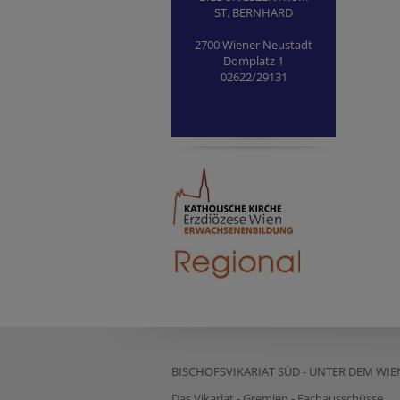
ST. BERNHARD
2700 Wiener Neustadt
Domplatz 1
02622/29131
BISCHOFSVIKARIAT SÜD - UNTER DEM WI
Das Vikariat - Gremien - Fachausschüsse