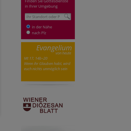
Finden Sie Gottesdienste
in Ihrer Umgebung
in der Nähe
nach Plz
Evangelium
von heute
Mt 17, 14b–20
Wenn ihr Glauben habt, wird
euch nichts unmöglich sein