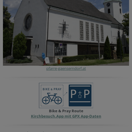
pfarre-gaenserndorf.at
Bike & Pray Route
Kirchbesuch.App mit GPX App-Daten