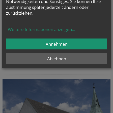
Notwendigkeiten und Sonstiges. Sie können Ihre
Zustimmung später jederzeit ändern oder
zurückziehen.
Seelsorgeraum
"Marchfeld Nord
"
Weitere Informationen anzeigen
...
Annehmen
Ablehnen
pfarre-deutschwagram.at