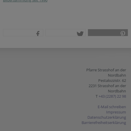
Bildersammlung seit 1996
teilen
tweet
pin it
Pfarre Strasshof an der
Nordbahn
Pestalozzistr. 62
2231 Strasshof an der
Nordbahn
T
+43 (2287) 22 98
E-Mail schreiben
Impressum
Datenschutzerklärung
Barrierefreiheitserklärung