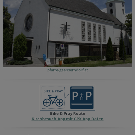
pfarre-gaenserndorf.at
Bike & Pray Route
Kirchbesuch.App mit GPX App-Daten