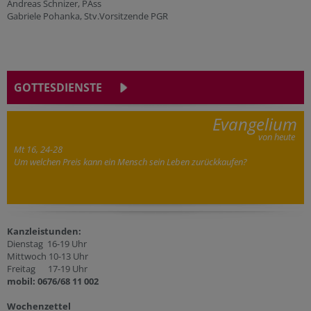
Andreas Schnizer, PAss
Gabriele Pohanka, Stv.Vorsitzende PGR
GOTTESDIENSTE
Evangelium
von heute
Mt 16, 24-28
Um welchen Preis kann ein Mensch sein Leben zurückkaufen?
Kanzleistunden:
Dienstag 16-19 Uhr
Mittwoch 10-13 Uhr
Freitag 17-19 Uhr
mobil: 0676/68 11 002
Wochenzettel