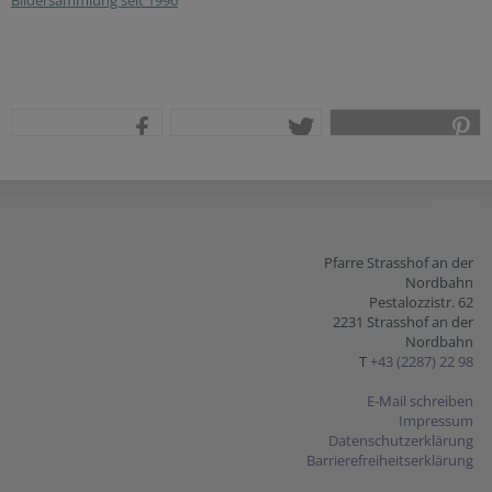
Bildersammlung seit 1996
teilen
tweet
pin it
Pfarre Strasshof an der
Nordbahn
Pestalozzistr. 62
2231 Strasshof an der
Nordbahn
T
+43 (2287) 22 98
E-Mail schreiben
Impressum
Datenschutzerklärung
Barrierefreiheitserklärung