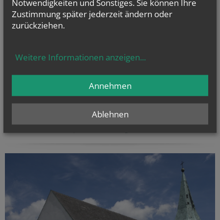
Notwendigkeiten und Sonstiges. Sie können Ihre
Zustimmung später jederzeit ändern oder
zurückziehen.
Seelsorgeraum
"Marchfeld Nord
"
Weitere Informationen anzeigen
...
Annehmen
Ablehnen
pfarre-deutschwagram.at