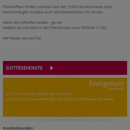
Pfarrkaffees finden zumeist nach der 10:00-Familienmesse statt:
Manchmal gibt es dabei auch eine Bastelstation für Kinder.
Wenn Sie mithelfen wollen - gerne!
Melden Sie sich bitte in der Pfarrkanzlei unter 0676 68 11 002.
Wir freuen uns auf Sie!
GOTTESDIENSTE
Evangelium
von heute
Mt 17, 1–9 Fest der Verklärung des Herrn
Er wurde vor ihnen verwandelt; sein Gesicht leuchtete wie die Sonne
Kanzleistunden: