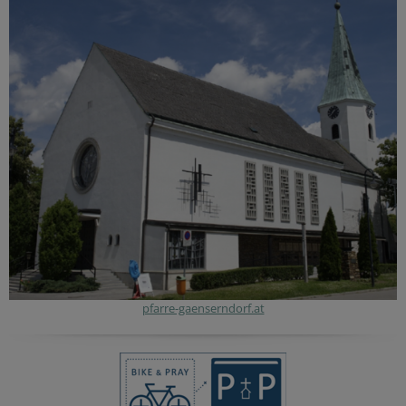
pfarre-gaenserndorf.at