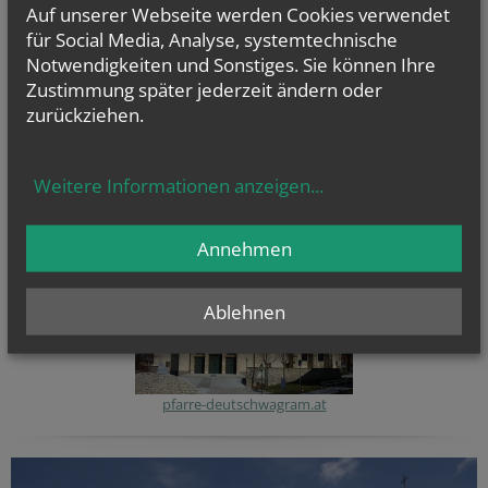
Auf unserer Webseite werden Cookies verwendet
für Social Media, Analyse, systemtechnische
Notwendigkeiten und Sonstiges. Sie können Ihre
Zustimmung später jederzeit ändern oder
zurückziehen.
Seelsorgeraum
Weitere Informationen anzeigen
...
"Marchfeld Nord
"
Annehmen
Ablehnen
pfarre-deutschwagram.at