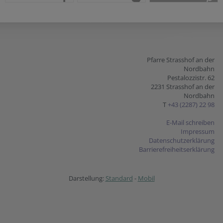
teilen
tweet
pin it
Pfarre Strasshof an der
Nordbahn
Pestalozzistr. 62
2231 Strasshof an der
Nordbahn
T
+43 (2287) 22 98
E-Mail schreiben
Impressum
Datenschutzerklärung
Barrierefreiheitserklärung
Darstellung:
Standard
-
Mobil