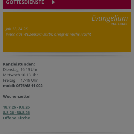
GOTTESDIENSTE
Evangelium
von heute
Joh 12, 24-26
Wenn das Weizenkorn stirbt, bringt es reiche Frucht
Kanzleistunden:
Dienstag 16-19 Uhr
Mittwoch 10-13 Uhr
Freitag 17-19 Uhr
mobil: 0676/68 11 002
Wochenzettel
18.7.26 - 9.8.26
8.8.26 - 30.8.26
Offene Kirche