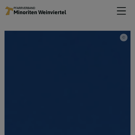
PFARRVERBAND
Minoriten Weinviertel
www.