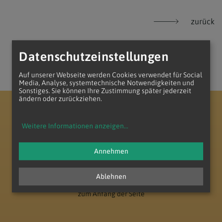
zurück
Datenschutzeinstellungen
Auf unserer Webseite werden Cookies verwendet für Social
Media, Analyse, systemtechnische Notwendigkeiten und
Sonstiges. Sie können Ihre Zustimmung später jederzeit
ändern oder zurückziehen.
Erzdiözese Wien
Vikariat Nord - Unter dem Manhartsberg
Dekanat Laa-Gaubitsch
Pfarrverband Minoriten Weinviertel
Weitere Informationen anzeigen
...
Annehmen
Ablehnen
zum Anfang der Seite