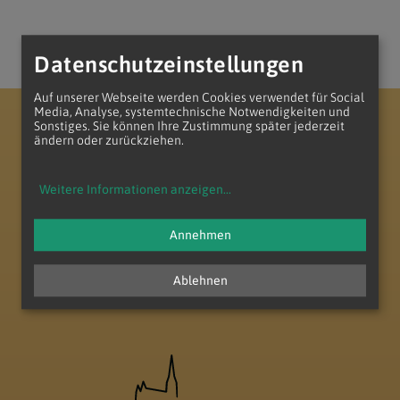
Datenschutzeinstellungen
Auf unserer Webseite werden Cookies verwendet für Social
Media, Analyse, systemtechnische Notwendigkeiten und
Erzdiözese Wien
Vikariat Nord - Unter dem Manhartsberg
Sonstiges. Sie können Ihre Zustimmung später jederzeit
Dekanat Laa-Gaubitsch
Pfarrverband Minoriten Weinviertel
ändern oder zurückziehen.
Weitere Informationen anzeigen
...
Annehmen
zum Anfang der Seite
Ablehnen