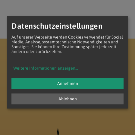
Datenschutzeinstellungen
Auf unserer Webseite werden Cookies verwendet für Social
Media, Analyse, systemtechnische Notwendigkeiten und
Sonstiges. Sie können Ihre Zustimmung später jederzeit
Erzdiözese Wien
Vikariat Nord - Unter dem Manhartsberg
ändern oder zurückziehen.
Dekanat Laa-Gaubitsch
Pfarrverband Minoriten Weinviertel
Weitere Informationen anzeigen
...
Annehmen
Ablehnen
zum Anfang der Seite