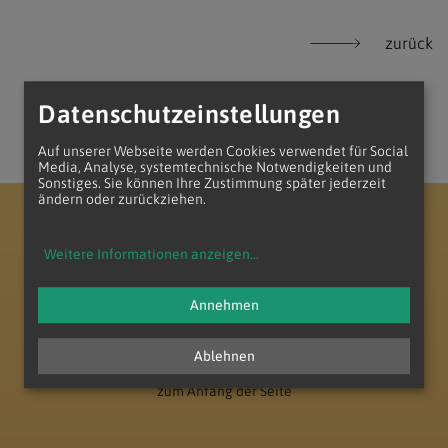
zurück
Datenschutzeinstellungen
Auf unserer Webseite werden Cookies verwendet für Social
Media, Analyse, systemtechnische Notwendigkeiten und
Sonstiges. Sie können Ihre Zustimmung später jederzeit
ändern oder zurückziehen.
Erzdiözese Wien
Vikariat Nord - Unter dem Manhartsberg
Dekanat Laa-Gaubitsch
Pfarrverband Minoriten Weinviertel
Weitere Informationen anzeigen
...
Annehmen
Ablehnen
zum Anfang der Seite