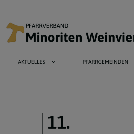
PFARRVERBAND
Minoriten Weinvie
AKTUELLES
PFARRGEMEINDEN
Newsbeiträge
Ameis
Fotogalerien
Asparn
Termine
Gnadendorf
Wochenzettel
Grafensulz
11.
Plakate
Michelstetten
Pfarrbriefe
Wenzersdorf