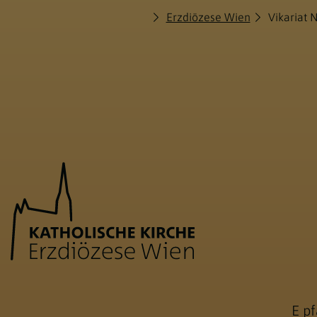
Erzdiözese Wien
Vikariat 
E
pf