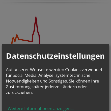
Datenschutzeinstellungen
Auf unserer Webseite werden Cookies verwendet
für Social Media, Analyse, systemtechnische
Notwendigkeiten und Sonstiges. Sie können Ihre
Pfarrgemeinderäte & Pastorale Strukturentwicklung
Zustimmung später jederzeit ändern oder
Christsein.Christwerden
zurückziehen.
Bibel
-
Liturgie - Kirchenraum
Kirche im Dialog
PfarrCaritas und Nächstenhilfe
Weitere Informationen anzeigen
...