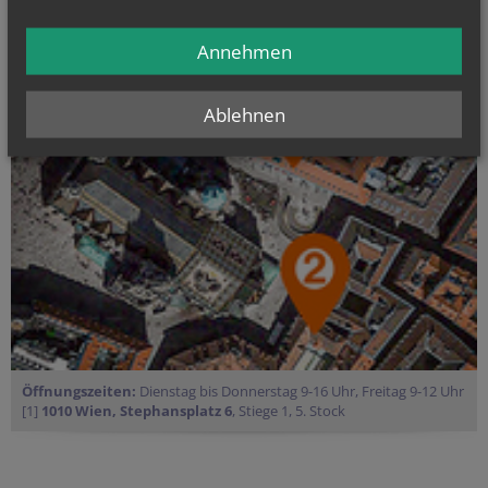
Kirchenmusik
Annehmen
Ablehnen
Öffnungszeiten:
Dienstag bis Donnerstag 9-16 Uhr, Freitag 9-12 Uhr
[1]
1010 Wien, Stephansplatz 6
, Stiege 1, 5. Stock