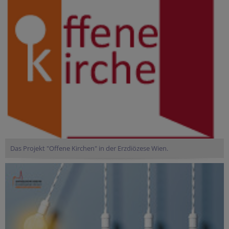
Das Projekt "Offene Kirchen" in der Erzdiözese Wien.