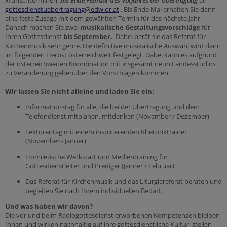
Wunschterminen
bis Ende Februar des Vorjahres der Übertragung
an
gottesdienstuebertragung@edw.or.at
. Bis Ende Mai erhalten Sie dann
eine feste Zusage mit dem gewählten Termin für das nächste Jahr.
Danach machen Sie zwei
musikalische Gestaltungsvorschläge
für
Ihren Gottesdienst
bis September.
Dabei berät sie das Referat für
Kirchenmusik sehr gerne. Die definitive musikalische Auswahl wird dann
im folgenden Herbst österreichweit festgelegt. Dabei kann es aufgrund
der österreichweiten Koordination mit insgesamt neun Landesstudios
zu Veränderung gebenüber den Vorschlägen kommen.
Wir lassen Sie nicht alleine und laden Sie ein:
Informationstag für alle, die bei der Übertragung und dem
Telefondienst mitplanen, mitdenken (November / Dezember)
Lektorentag mit einem inspirierenden Rhetoriktrainer
(November - Jänner)
Homiletische Werkstatt und Medientraining für
Gottesdienstleiter und Prediger (Jänner / Februar)
Das Referat für Kirchenmusik und das Liturgiereferat beraten und
begleiten Sie nach Ihrem individuellen Bedarf.
Und was haben wir davon?
Die vor und beim Radiogottesdienst erworbenen Kompetenzen bleiben
Ihnen und wirken nachhaltig auf ihre gottesdienstliche Kultur, stellen