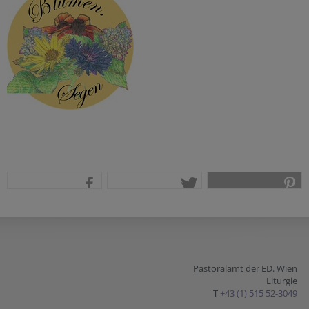
teilen
tweet
pin it
Pastoralamt der ED. Wien
Liturgie
T
+43 (1) 515 52-3049