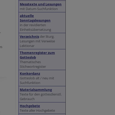
Messtexte und Lesungen
mit Datum-Suchfunktion
aktuelle
Sonntagslesungen
in der revidierten
Einheitsübersetzung
r
Verzeichnis
der liturg.
Lesungen mit Verweise
Lektionar
es
Themenregister zum
Gotteslob
Thematisches
Stichwortregister
Konkordanz
Gotteslob alt / neu mit
Suchfunktion
Materialsammlung
Texte für den gottesdienstl.
Gebrauch
Hochgebete
Texte aller Hochgebete