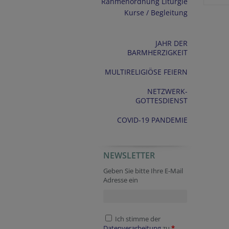
Rahmenordnung Liturgie
Kurse / Begleitung
JAHR DER
BARMHERZIGKEIT
MULTIRELIGIÖSE FEIERN
NETZWERK-
GOTTESDIENST
COVID-19 PANDEMIE
NEWSLETTER
Fax
Website
Secondary phone
Company website
Session ID
Geben Sie bitte Ihre E-Mail
Adresse ein
Ich stimme der
Datenverarbeitung
zu.
*