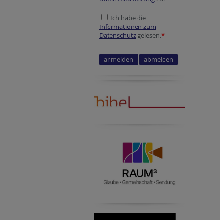
Ich habe die
Informationen zum
Datenschutz
gelesen.
*
URL
Verification code
Secondary phone
Tracking ID
Secondary phone