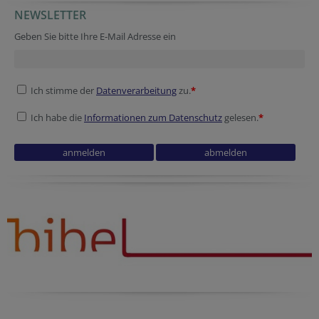
NEWSLETTER
Reference
URL
Geben Sie bitte Ihre E-Mail Adresse ein
Ich stimme der
Datenverarbeitung
zu.
*
Ich habe die
Informationen zum Datenschutz
gelesen.
*
URL
Secondary phone
Security token
Session ID
Session ID
Reference
Company website