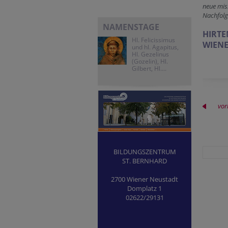
neue mis
Nachfolge
NAMENSTAGE
HIRTE
Hl. Felicissimus
WIENE
und hl. Agapitus,
Hl. Gezelinus
(Gozelin), Hl.
Gilbert, Hl....
vor
BILDUNGSZENTRUM
ST. BERNHARD
2700 Wiener Neustadt
Domplatz 1
02622/29131