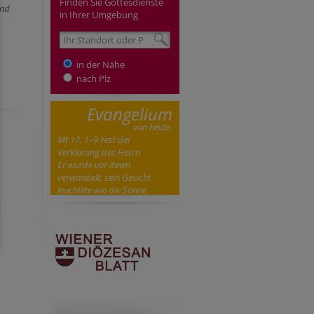
Finden Sie Gottesdienste
und
in Ihrer Umgebung
in der Nähe
nach Plz
Evangelium
von heute
Mt 17, 1–9 Fest der
Verklärung des Herrn
Er wurde vor ihnen
verwandelt; sein Gesicht
leuchtete wie die Sonne