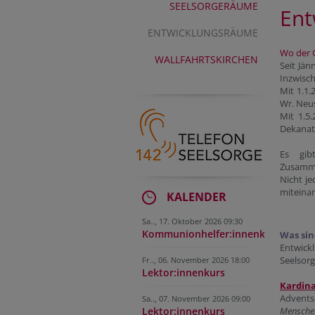
SEELSORGERÄUME
Ent
ENTWICKLUNGSRÄUME
Wo der 
WALLFAHRTSKIRCHEN
Seit Jä
Inzwisch
Mit 1.1
Wr. Neus
Mit 1.5
Dekanat 
Es gib
Zusamme
Nicht j
miteinan
KALENDER
Sa.., 17. Oktober 2026 09:30
Kommunionhelfer:innenkurs
Was si
Entwick
Seelsor
Fr.., 06. November 2026 18:00
Lektor:innenkurs
Kardina
Adventso
Sa.., 07. November 2026 09:00
Lektor:innenkurs
Menschen