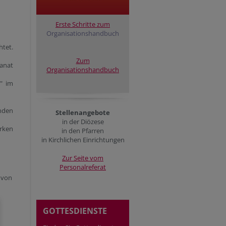
Erste Schritte zum
Organisationshandbuch
htet.
Zum
anat
Organisationshandbuch
" im
nden
Stellenangebote
in der Diözese
ärken
in den Pfarren
in Kirchlichen Einrichtungen
Zur Seite vom
Personalreferat
 von
GOTTESDIENSTE