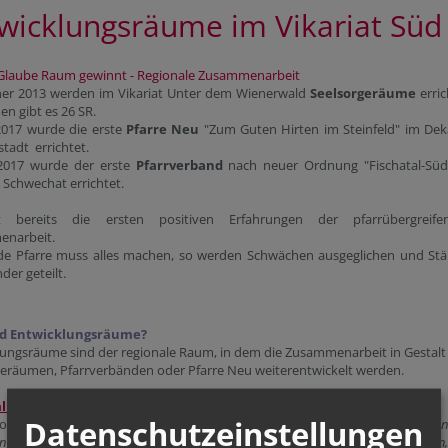
wicklungsräume im Vikariat Süd
Glaube Raum gewinnt - Regionale Zusammenarbeit
nner 2013 werden im Vikariat Unter dem Wienerwald
Seelsorgeräume
erric
en gibt es 26 SR.
.2017 wurde die erste
Pfarre Neu
"Zum Guten Hirten im Steinfeld" im Dek
tadt errichtet.
.2017 wurde der erste
Pfarrverband
nach neuer Ordnung "Fischatal-Süd
Schwechat errichtet.
t bereits die ersten positiven Erfahrungen der pfarrübergreife
narbeit.
ede Pfarre muss alles machen, so werden Schwächen ausgeglichen und St
der geteilt.
nd Entwicklungsräume?
lungsräume sind der regionale Raum, in dem die Zusammenarbeit in Gestalt
geräumen, Pfarrverbänden oder Pfarre Neu weiterentwickelt werden.
l Dr. Christoph Schönborn
beauftragte diese Entwicklungsräume mit 1.
Datenschutzeinstellungen
nntag 2015 offiziell :
"die gemeinsame Sendung als Christen zum Dienst an den
 in den Vordergrund zu stellen. Der Entwicklungsraum soll den Gläubigen helfen,