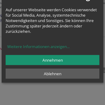
sionarische Initiativen zu sehen und gemeinsam zu entdecken, was Jüngerschaft 
 Jesu in unserer Zeit heißt."
Auf unserer Webseite werden Cookies verwendet
für Social Media, Analyse, systemtechnische
NBRIEF 2015
(PDF-Datei)
Notwendigkeiten und Sonstiges. Sie können Ihre
R DIÖZESANBLAT
T
11/201
5
(PDF-Datei)
Zustimmung später jederzeit ändern oder
zurückziehen.
Weitere Informationen anzeigen
...
herige
Annehmen
teilen
tweet
pin it
Ablehnen