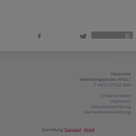
teilen
tweet
pin it
Diözesaner
Entwicklungsprozess APG2.1
T
+43 (1) 515 52-3594
E-Mail schreiben
Impressum
Datenschutzerklärung
Barrierefreiheitserklärung
Darstellung:
Standard
-
Mobil