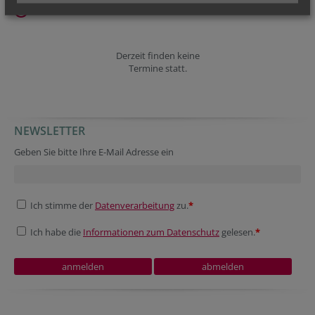
TERMINE
Derzeit finden keine
Termine statt.
NEWSLETTER
Homepage
Secondary phone
Secondary phone
Geben Sie bitte Ihre E-Mail Adresse ein
Ich stimme der
Datenverarbeitung
zu.
*
Ich habe die
Informationen zum Datenschutz
gelesen.
*
Company website
Homepage
Security token
Tracking ID
Reference
Verification code