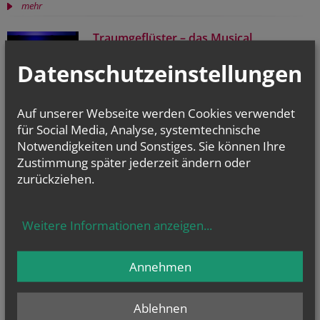
mehr
Traumgeflüster – das Musical
Das Projekt „Traumgeflüster – das Musical“ bringt
Datenschutzeinstellungen
Jugendliche und junge Erwachsene
in einem kreativen und wertschätzenden Rahmen
zusammen.
Auf unserer Webseite werden Cookies verwendet
mehr
für Social Media, Analyse, systemtechnische
Adventstimmung
Notwendigkeiten und Sonstiges. Sie können Ihre
Zustimmung später jederzeit ändern oder
Ein adventliches Angebot, um Menschen mit Jesus
in Verbindung zu bringen.
zurückziehen.
mehr
Weitere Informationen anzeigen
...
vorherige
weitere
1
2
3
4
5
Annehmen
Ablehnen