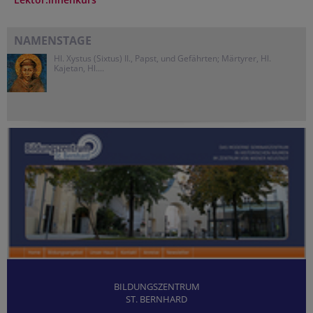
NAMENSTAGE
Hl. Xystus (Sixtus) II., Papst, und Gefährten; Märtyrer, Hl.
Kajetan, Hl....
BILDUNGSZENTRUM
ST. BERNHARD