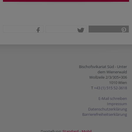
teilen
tweet
pin it
Bischofsvikariat Süd - Unter
dem Wienerwald
Wollzeile 2/3/305+306
1010 Wien
T
+43 (1) 515 52-3618
E-Mail schreiben
Impressum
Datenschutzerklärung
Barrierefreiheitserklärung
Darstellung:
Standard
-
Mobil