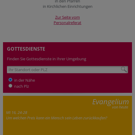
in den Pfarren
in Kirchlichen Einrichtungen
Zur Seite vom
Personalreferat
GOTTESDIENSTE
Finden Sie Gottesdienste in Ihrer Umgebung
in der Nähe
nach Plz
Evangelium
von heute
Mt 16, 24-28
Um welchen Preis kann ein Mensch sein Leben zurückkaufen?